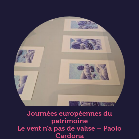
Journées européennes du
patrimoine
Le vent n’a pas de valise – Paolo
Cardona