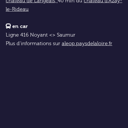
château de Langeais,
40 min du
château d’Azay-
le-Rideau
en car
Ligne 416 Noyant <> Saumur
Plus d’informations sur
aleop.paysdelaloire.fr