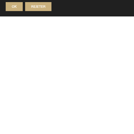
Le vent n’a pas de valise – Paolo
OK
REJETER
Cardona
Dim 20 Sep 2026
MUSÉE D'ART ET D'HISTOIRE