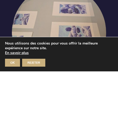
Nous utilisons des cookies pour vous offrir la meilleure
expérience sur notre site.
En savoir plus
OK
REJETER
Journées européennes du
patrimoine
Le vent n’a pas de valise – Paolo
Cardona
Dim 20 Sep 2026
MUSÉE D'ART ET D'HISTOIRE