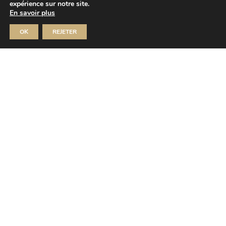
expérience sur notre site.
En savoir plus
Concert de l’école de musique
de Baugeois-Vallée
OK
REJETER
Sam 17 Oct 2026
MUSÉE JOSEPH-DENAIS