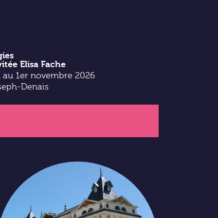
ies
vitée Elisa Fache
il au 1er novembre 2026
seph-Denais