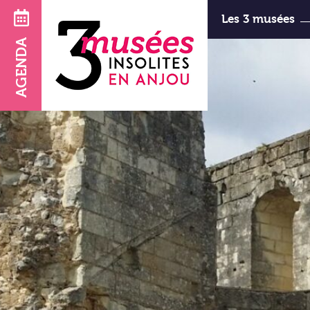
Les 3 musées
AGENDA
d’Art et d
horaires