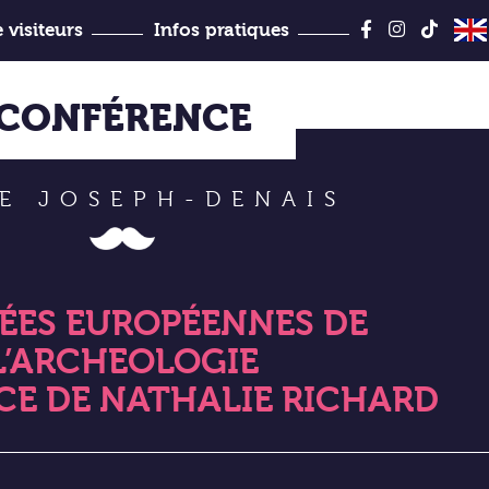
Aller
au
 visiteurs
Infos pratiques
contenu
Jules-Desbois
CONFÉRENCE
E JOSEPH-DENAIS
ÉES EUROPÉENNES DE
L’ARCHEOLOGIE
E DE NATHALIE RICHARD