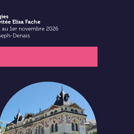
ies
vitée Elisa Fache
il au 1er novembre 2026
seph-Denais