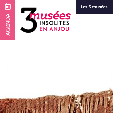
Les 3 musées
AGENDA
d’Art et d
horaires