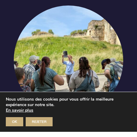
Nous utilisons des cookies pour vous offrir la meilleure
Fête de la science
expérience sur notre site.
Conférence d’Aurélie Raffin
En savoir plus
Dim 11 Oct 2026
OK
REJETER
MUSÉE JOSEPH-DENAIS