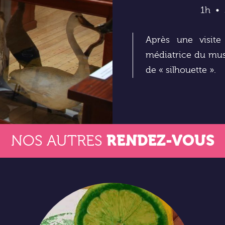
1h
Après une visite
médiatrice du musé
de « silhouette ».
RENDEZ-VOUS
NOS AUTRES