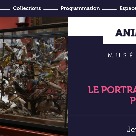
Collections
Programmation
Espace
’Histoire
venir ?
Joseph-Denais
ANI
MUSÉ
LE PORTRA
P
Je