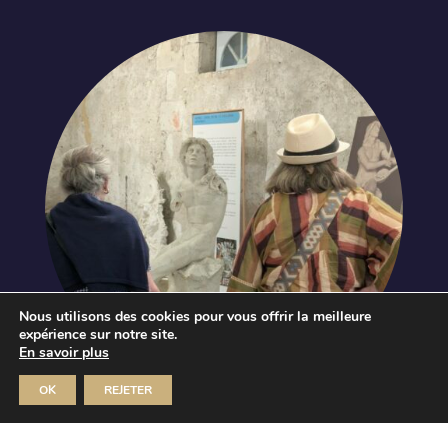
Nous utilisons des cookies pour vous offrir la meilleure
expérience sur notre site.
Journées européennes du
En savoir plus
patrimoine
Orphée, l’œuvre retrouvée de
OK
REJETER
Desbois
Dim 20 Sep 2026