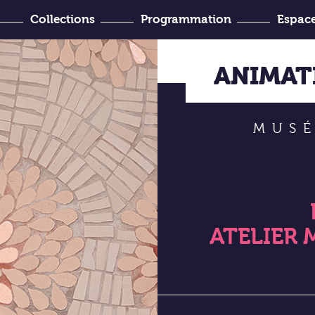
Collections
Programmation
Espace
’Histoire
venir ?
Joseph-Denais
ANIMATI
MUSÉ
ATELIER 