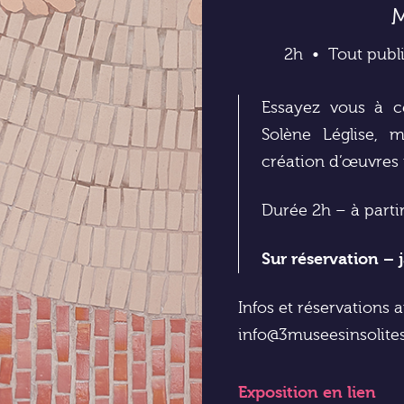
M
2h
Tout publi
Essayez vous à ce
Solène Léglise, m
création d’œuvres i
Durée 2h – à parti
Sur réservation – 
Infos et réservations 
info@3museesinsolit
Exposition
en lien