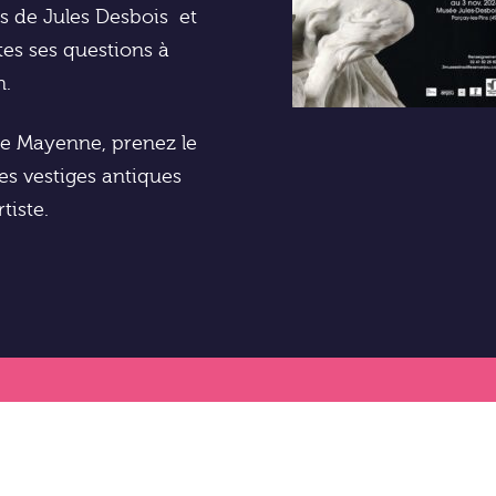
rs de Jules Desbois et
tes ses questions à
n.
de Mayenne, prenez le
les vestiges antiques
tiste.