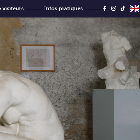
Aller
au
 visiteurs
Infos pratiques
contenu
Jules-Desbois