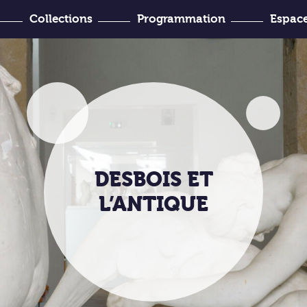
Collections
Programmation
Espace
’Histoire
venir ?
Joseph-Denais
DESBOIS ET
L’ANTIQUE