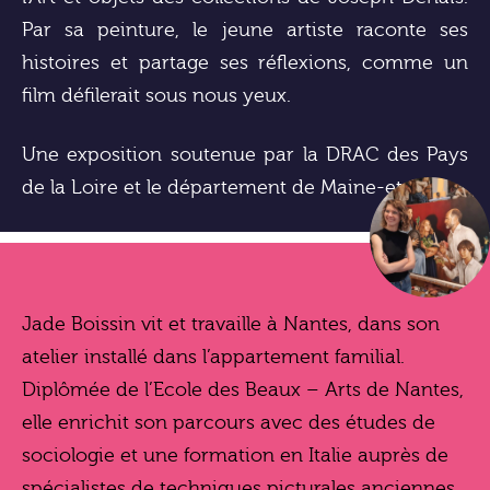
Par sa peinture, le jeune artiste raconte ses
histoires et partage ses réflexions, comme un
film défilerait sous nous yeux.
Une exposition soutenue par la DRAC des Pays
de la Loire et le département de Maine-et-Loire
Jade Boissin vit et travaille à Nantes, dans son
atelier installé dans l’appartement familial.
Diplômée de l’Ecole des Beaux – Arts de Nantes,
elle enrichit son parcours avec des études de
sociologie et une formation en Italie auprès de
spécialistes de techniques picturales anciennes.