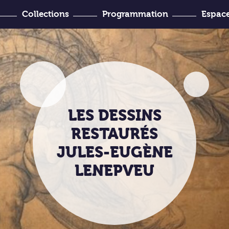
Collections
Programmation
Espace
’Histoire
venir ?
Joseph-Denais
LES DESSINS
RESTAURÉS
JULES-EUGÈNE
LENEPVEU