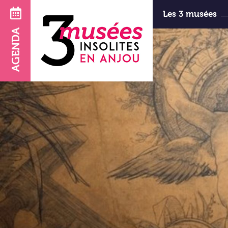
Les 3 musées
AGENDA
d’Art et d
horaires