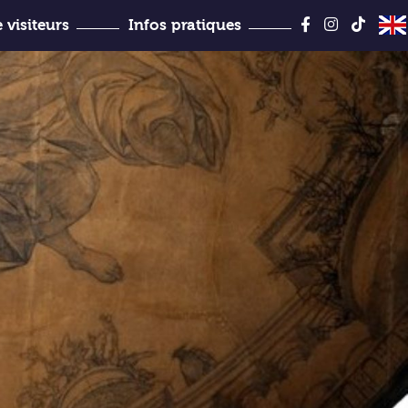
Aller
au
 visiteurs
Infos pratiques
contenu
Jules-Desbois