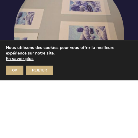
Nous utilisons des cookies pour vous offrir la meilleure
expérience sur notre site.
En savoir plus
OK
REJETER
Journées européennes du
patrimoine
Le vent n’a pas de valise – Paolo
Cardona
Dim 20 Sep 2026
MUSÉE D'ART ET D'HISTOIRE