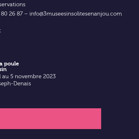
servations
1 80 26 87 – info@3museesinsolitesenanjou.com
t
la poule
sin
il au 5 novembre 2023
seph-Denais