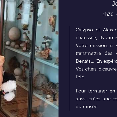
J
1h30
Calypso et Alexan
chaussée, ils aime
Votre mission, si 
transmettre des
Denais… En espéran
Vos chefs-d’œuvre 
l’été.
Pour terminer en 
aussi créez une œu
du musée.