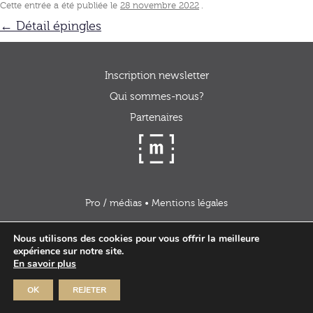
Cette entrée a été publiée le
28 novembre 2022
.
Navigation
←
Détail épingles
des
articles
Inscription newsletter
Qui sommes-nous?
Partenaires
Pro / médias
•
Mentions légales
Nous utilisons des cookies pour vous offrir la meilleure
expérience sur notre site.
En savoir plus
OK
REJETER