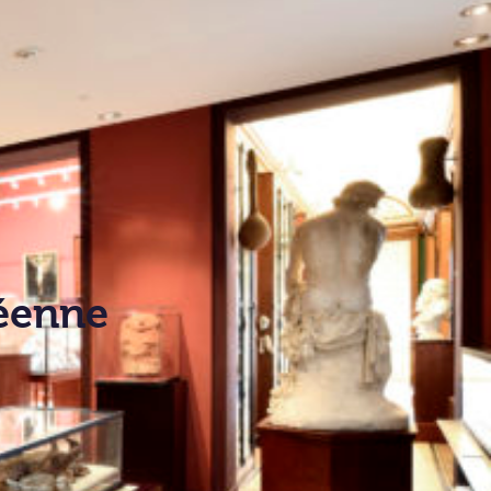
néenne