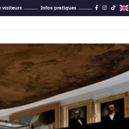
Aller
au
 visiteurs
Infos pratiques
contenu
Jules-Desbois