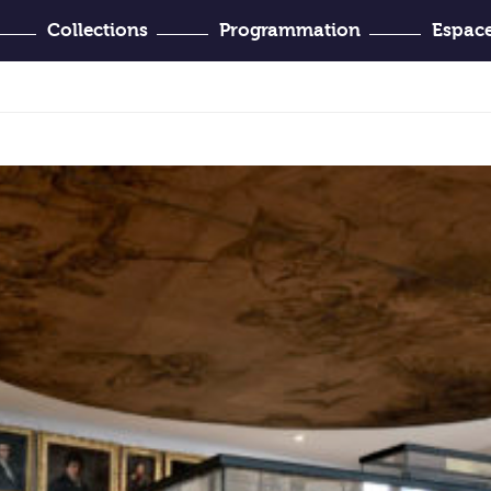
Collections
Programmation
Espace
’Histoire
venir ?
Joseph-Denais