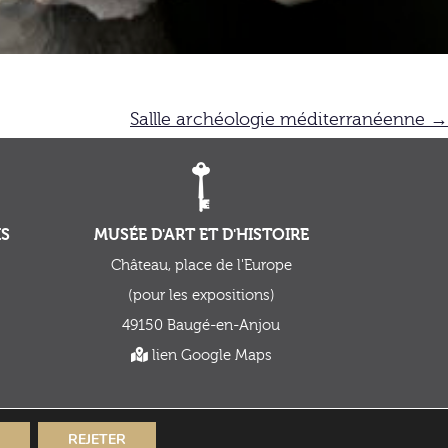
Sallle archéologie méditerranéenne
→
IS
MUSÉE D'ART ET D'HISTOIRE
Château, place de l'Europe
(pour les expositions)
49150 Baugé-en-Anjou
lien Google Maps
K
REJETER