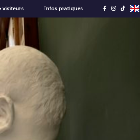
Aller
au
 visiteurs
Infos pratiques
contenu
Jules-Desbois