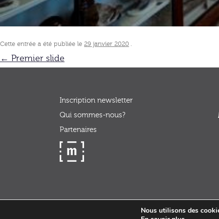
Cette entrée a été publiée le
29 janvier 2020
.
Navigation
←
Premier slide
des
articles
Inscription newsletter
Qui sommes-nous?
Partenaires
Nous utilisons des cookie