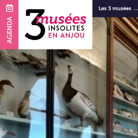
Les 3 musées
AGENDA
d’Art et d
horaires