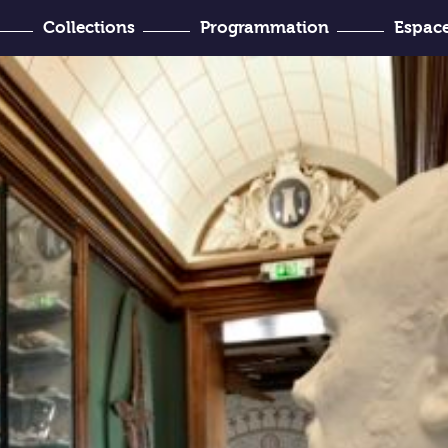
Collections
Programmation
Espace
’Histoire
venir ?
Joseph-Denais