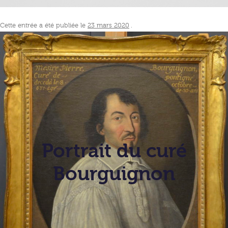
Cette entrée a été publiée le
23 mars 2020
.
Portrait du curé
Bourguignon