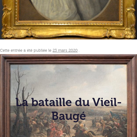
Cette entrée a été publiée le
23 mars 2020
.
La bataille du Vieil-
Baugé