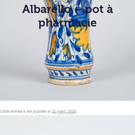
Albarello – pot à
pharmacie
Cette entrée a été publiée le
31 mars 2020
.