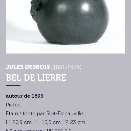
JULES DESBOIS
(1851-1935)
BEL DE LIERRE
autour de 1893
Pichet
Etain / fonte par Siot-Decauville
H. 20,9 cm ; L. 15,5 cm ; P. 23 cm