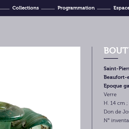
Collections
Programmation
Espace
’Histoire
venir ?
Joseph-Denais
BOUT
Saint-Pie
Beaufort-
Epoque ga
Verre
H. 14 cm ; 
Don de Jo
N° inventa