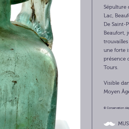
Sépulture 
Lac, Beauf
De Saint-P
Beaufort,
trouvaille
une forte 
présence d
Tours.
Visible dan
Moyen Âg
© Conservation dép
MUS