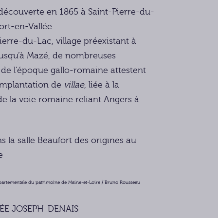
découverte en 1865 à Saint-Pierre-du-
ort-en-Vallée
ierre-du-Lac, village préexistant à
 jusqu’à Mazé, de nombreuses
s de l’époque gallo-romaine attestent
implantation de
villae
, liée à la
e la voie romaine reliant Angers à
s la salle Beaufort des origines au
e
artementale du patrimoine de Maine-et-Loire / Bruno Rousseau
ÉE JOSEPH-DENAIS