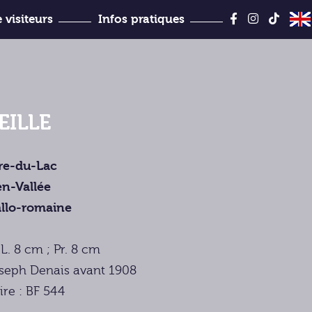
Aller
au
 visiteurs
Infos pratiques
contenu
Jules-Desbois
EILLE
rre-du-Lac
en-Vallée
llo-romaine
L. 8 cm ; Pr. 8 cm
seph Denais avant 1908
ire : BF 544