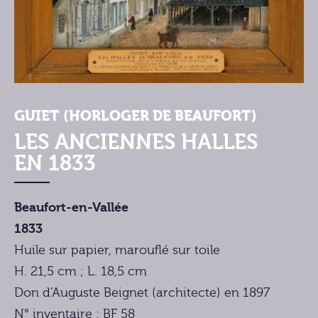
GUIET (HORLOGER DE BEAUFORT)
LES ANCIENNES HALLES
EN 1833
Beaufort-en-Vallée
1833
Huile sur papier, marouflé sur toile
H. 21,5 cm ; L. 18,5 cm
Don d’Auguste Beignet (architecte) en 1897
N° inventaire : BF 58