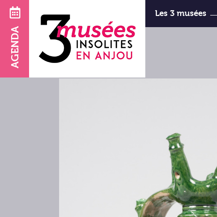
Les 3 musées
AGENDA
d’Art et d
horaires