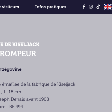
Aller
au
 visiteurs
Infos pratiques
contenu
Jules-Desbois
E DE KISELJACK
TROMPEUR
rzégovine
e émaillée de la fabrique de Kiseljack
 ; L. 18 cm
seph Denais avant 1908
ire : BF 494