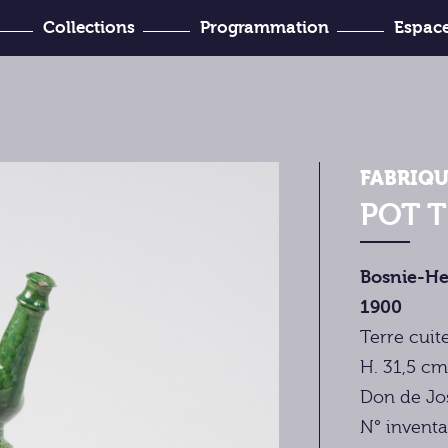
Collections
Programmation
Espace
’Histoire
venir ?
Joseph-Denais
FABRIQU
POT 
Bosnie-He
1900
Terre cuit
H. 31,5 cm
Don de Jo
N° inventa