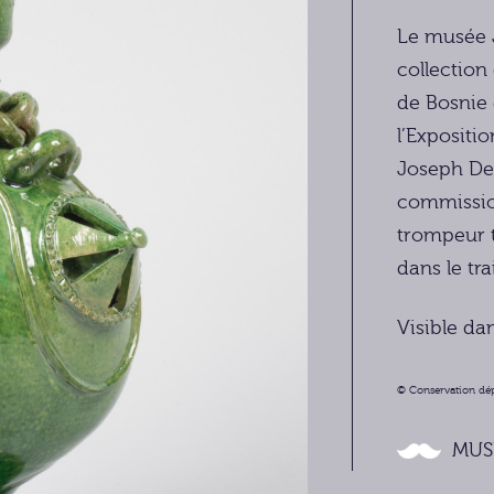
Le musée 
collection
de Bosnie 
l’Expositi
Joseph Den
commission
trompeur t
dans le tr
Visible da
© Conservation dép
MUS